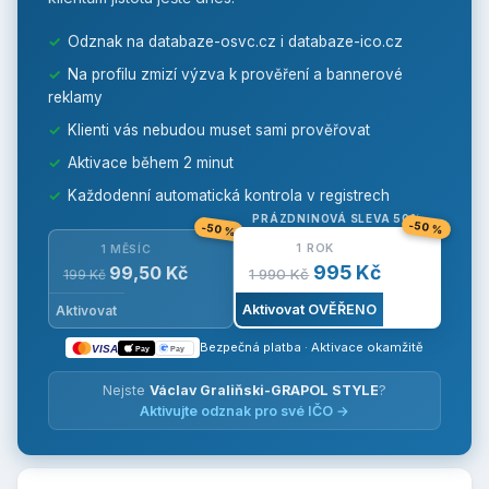
✓
Odznak na databaze-osvc.cz i databaze-ico.cz
✓
Na profilu zmizí výzva k prověření a bannerové
reklamy
✓
Klienti vás nebudou muset sami prověřovat
✓
Aktivace během 2 minut
✓
Každodenní automatická kontrola v registrech
PRÁZDNINOVÁ SLEVA 50%
-50 %
-50 %
1 ROK
1 MĚSÍC
995 Kč
99,50 Kč
1 990 Kč
199 Kč
Aktivovat OVĚŘENO
Aktivovat
Bezpečná platba · Aktivace okamžitě
VISA
Pay
Pay
Nejste
Václav Graliňski-GRAPOL STYLE
?
Aktivujte odznak pro své IČO →