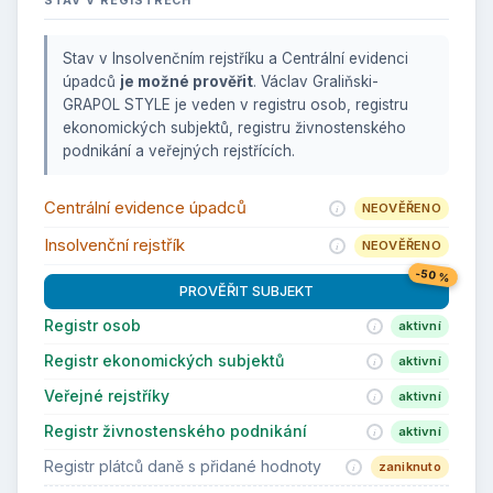
STAV V REGISTRECH
Stav v Insolvenčním rejstříku a Centrální evidenci
úpadců
je možné prověřit
. Václav Graliňski-
GRAPOL STYLE je veden v registru osob, registru
ekonomických subjektů, registru živnostenského
podnikání a veřejných rejstřících.
Centrální evidence úpadců
NEOVĚŘENO
Insolvenční rejstřík
NEOVĚŘENO
-50 %
PROVĚŘIT SUBJEKT
Registr osob
aktivní
Registr ekonomických subjektů
aktivní
Veřejné rejstříky
aktivní
Registr živnostenského podnikání
aktivní
Registr plátců daně s přidané hodnoty
zaniknuto