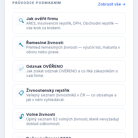
PRŮVODCE PODNIKÁNÍM
Zobrazit vše →
Jak ověřit firmu
🔍
ARES, Insolvenční rejstřík, DPH, Obchodní rejstřík —
vše krok za krokem.
Řemeslné živnosti
🔨
Přehled řemeslných živností — výuční list, maturita v
oboru nebo praxe.
Odznak OVĚŘENO
✅
Jak získat odznak OVĚŘENO a co říká zákazníkům o
vaší firmě.
Živnostenský rejstřík
📋
Veřejný seznam živnostníků v ČR — co obsahuje a
jak v něm vyhledávat.
Volné živnosti
🔓
Úplný seznam 82 volných živností, které nevyžadují
doklad odbornosti.