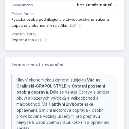
bez zaměstnanců
Zaměstnanci
Právní forma
Fyzická osoba podnikající dle živnostenského zákona
zapsaná v obchodním rejstříku
(102)
Primární zdroj
Registr osob
(ros)
ŽIVNOSTENSKÁ OPRÁVNĚNÍ
Hlavní ekonomickou činností subjektu
Václav
Graliňski-GRAPOL STYLE
je
Ostatní pozemní
osobní doprava
. Dále se věnuje Opravy a údržba
obuvi a kožených výrobků a Velkoobchod a
maloobchod. Má
1 aktivní živnostenské
oprávnění
: Silniční motorová doprava - osobní
provozovaná vozidly určenými pro přepravu
nejvýše 9 osob včetně řidiče. Celkem 2 oprávnění
zanikla.