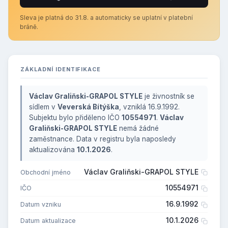
Sleva je platná do 31.8. a automaticky se uplatní v platební
bráně.
ZÁKLADNÍ IDENTIFIKACE
Václav Graliňski-GRAPOL STYLE
je živnostník se
sídlem v
Veverská Bítýška
, vzniklá 16.9.1992.
Subjektu bylo přiděleno IČO
10554971
.
Václav
Graliňski-GRAPOL STYLE
nemá žádné
zaměstnance. Data v registru byla naposledy
aktualizována
10.1.2026
.
Václav Graliňski-GRAPOL STYLE
Obchodní jméno
10554971
IČO
16.9.1992
Datum vzniku
10.1.2026
Datum aktualizace