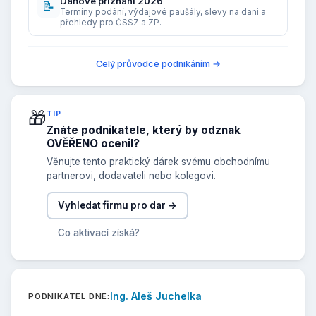
Daňové přiznání 2026
📝
Termíny podání, výdajové paušály, slevy na dani a
přehledy pro ČSSZ a ZP.
Celý průvodce podnikáním →
🎁
TIP
Znáte podnikatele, který by odznak
OVĚŘENO ocenil?
Věnujte tento praktický dárek svému obchodnímu
partnerovi, dodavateli nebo kolegovi.
Vyhledat firmu pro dar →
Co aktivací získá?
Ing. Aleš Juchelka
PODNIKATEL DNE: