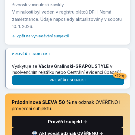
živnosti v minulosti zanikly.
V minulosti byl veden v registru plátců DPH. Nemá
zaměstnance. Údaje naposledy aktualizovány v sobotu
10. 1. 2026.
← Zpět na vyhledávání subjektů
PROVĚŘIT SUBJEKT
Vyskytuje se
Václav Graliňski-GRAPOL STYLE
v
Insolvenčním rejstříku nebo Centrální evidenci úpadců?
-50 %
PROVĚŘIT SUBJEKT
Prázdninová SLEVA 50 %
na odznak OVĚŘENO i
prověření subjektu.
Prověřit subjekt →
Aktivovat odznak OVĚŘENO →