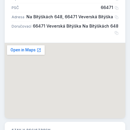
66471
PSČ
Na Bítýškách 648, 66471 Veverská Bítýška
Adresa
66471 Veverská Bítýška Na Bítýškách 648
Doručovací