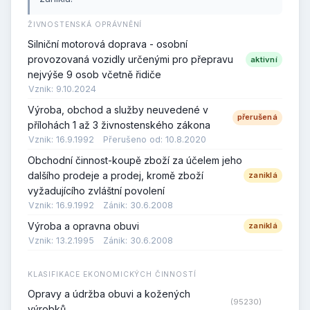
ŽIVNOSTENSKÁ OPRÁVNĚNÍ
Silniční motorová doprava - osobní
provozovaná vozidly určenými pro přepravu
aktivní
nejvýše 9 osob včetně řidiče
Vznik: 9.10.2024
Výroba, obchod a služby neuvedené v
přerušená
přílohách 1 až 3 živnostenského zákona
Vznik: 16.9.1992
Přerušeno od: 10.8.2020
Obchodní činnost-koupě zboží za účelem jeho
dalšího prodeje a prodej, kromě zboží
zaniklá
vyžadujícího zvláštní povolení
Vznik: 16.9.1992
Zánik: 30.6.2008
Výroba a opravna obuvi
zaniklá
Vznik: 13.2.1995
Zánik: 30.6.2008
KLASIFIKACE EKONOMICKÝCH ČINNOSTÍ
Opravy a údržba obuvi a kožených
(95230)
výrobků