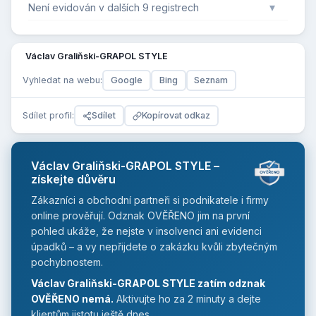
▾
Není evidován v dalších 9 registrech
Václav Graliňski-GRAPOL STYLE
Vyhledat na webu:
Google
Bing
Seznam
Sdílet profil:
Sdílet
Kopírovat odkaz
Václav Graliňski-GRAPOL STYLE –
získejte důvěru
Zákazníci a obchodní partneři si podnikatele i firmy
online prověřují. Odznak OVĚŘENO jim na první
pohled ukáže, že nejste v insolvenci ani evidenci
úpadků – a vy nepřijdete o zakázku kvůli zbytečným
pochybnostem.
Václav Graliňski-GRAPOL STYLE zatím odznak
OVĚŘENO nemá.
Aktivujte ho za 2 minuty a dejte
klientům jistotu ještě dnes.