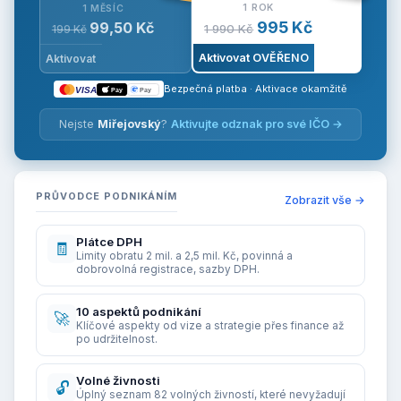
1 ROK
1 MĚSÍC
995 Kč
99,50 Kč
1 990 Kč
199 Kč
Aktivovat OVĚŘENO
Aktivovat
Bezpečná platba · Aktivace okamžitě
VISA
Pay
Pay
Nejste
Miřejovský
?
Aktivujte odznak pro své IČO →
PRŮVODCE PODNIKÁNÍM
Zobrazit vše →
Plátce DPH
🧾
Limity obratu 2 mil. a 2,5 mil. Kč, povinná a
dobrovolná registrace, sazby DPH.
10 aspektů podnikání
🚀
Klíčové aspekty od vize a strategie přes finance až
po udržitelnost.
Volné živnosti
🔓
Úplný seznam 82 volných živností, které nevyžadují