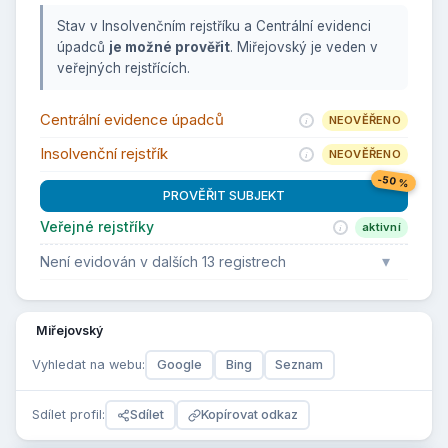
Stav v Insolvenčním rejstříku a Centrální evidenci
úpadců
je možné prověřit
. Miřejovský je veden v
veřejných rejstřících.
Centrální evidence úpadců
NEOVĚŘENO
Insolvenční rejstřík
NEOVĚŘENO
-50 %
PROVĚŘIT SUBJEKT
Veřejné rejstříky
aktivní
▾
Není evidován v dalších 13 registrech
Miřejovský
Vyhledat na webu:
Google
Bing
Seznam
Sdílet profil:
Sdílet
Kopírovat odkaz