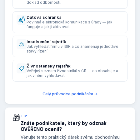
doklad odbornosti.
Datová schránka
📬
Povinná elektronická komunikace s úřady — jak
funguje a jak ji aktivovat.
Insolvenční rejstřík
⚖️
Jak vyhledat firmu v ISIR a co znamenají jednotlivé
stavy řízení.
Živnostenský rejstřík
📋
Veřejný seznam živnostníků v ČR — co obsahuje a
jak v něm vyhledávat.
Celý průvodce podnikáním →
🎁
TIP
Znáte podnikatele, který by odznak
OVĚŘENO ocenil?
Věnujte tento praktický dárek svému obchodnímu