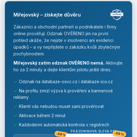
Miřejovský – získejte důvěru
Zákazníci a obchodní partneři si podnikatele i firmy
online prověřují. Odznak OVĚŘENO jim na první
pohled ukáže, že nejste v insolvenci ani evidenci
úpadků – a vy nepřijdete o zakázku kvůli zbytečným
pochybnostem.
Miřejovský zatím odznak OVĚŘENO nemá.
Aktivujte
ho za 2 minuty a dejte klientům jistotu ještě dnes.
✓
Odznak na databaze-osvc.cz i databaze-ico.cz
✓
Na profilu zmizí výzva k prověření a bannerové
reklamy
✓
Klienti vás nebudou muset sami prověřovat
✓
Aktivace během 2 minut
✓
Každodenní automatická kontrola v registrech
PRÁZDNINOVÁ SLEVA 50%
-50 %
-50 %