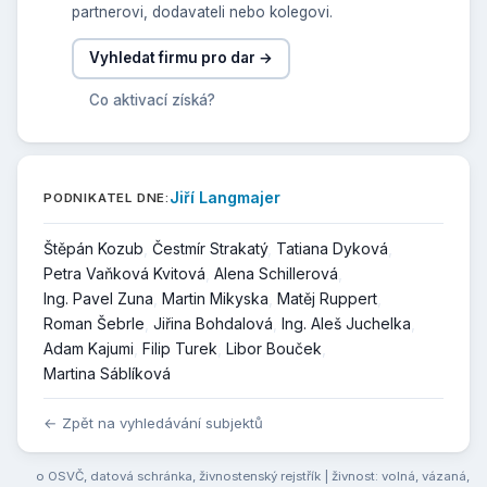
partnerovi, dodavateli nebo kolegovi.
Vyhledat firmu pro dar →
Co aktivací získá?
Jiří Langmajer
PODNIKATEL DNE:
Štěpán Kozub
Čestmír Strakatý
Tatiana Dyková
Petra Vaňková Kvitová
Alena Schillerová
Ing. Pavel Zuna
Martin Mikyska
Matěj Ruppert
Roman Šebrle
Jiřina Bohdalová
Ing. Aleš Juchelka
Adam Kajumi
Filip Turek
Libor Bouček
Martina Sáblíková
← Zpět na vyhledávání subjektů
o OSVČ
,
datová schránka
,
živnostenský rejstřík
| živnost:
volná
,
vázaná
,