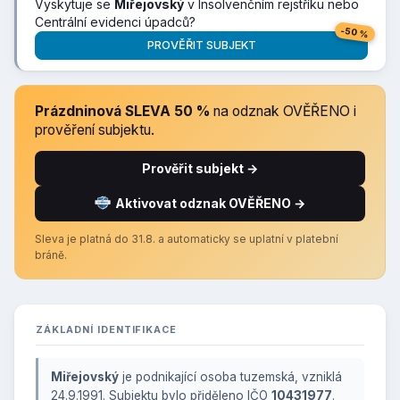
Vyskytuje se
Miřejovský
v Insolvenčním rejstříku nebo
Centrální evidenci úpadců?
-50 %
PROVĚŘIT SUBJEKT
Prázdninová SLEVA 50 %
na odznak OVĚŘENO i
prověření subjektu.
Prověřit subjekt →
Aktivovat odznak OVĚŘENO →
Sleva je platná do 31.8. a automaticky se uplatní v platební
bráně.
ZÁKLADNÍ IDENTIFIKACE
Miřejovský
je podnikající osoba tuzemská, vzniklá
24.9.1991. Subjektu bylo přiděleno IČO
10431977
.